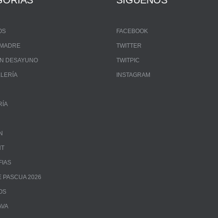
GORÍAS
SÍGUENOS
OS
FACEBOOK
A MADRE
TWITTER
UN DESAYUNO
TWITPIC
LLERÍA
INSTAGRAM
RÍA
N
NT
FIAS
 PASCUA 2026
OS
AVA