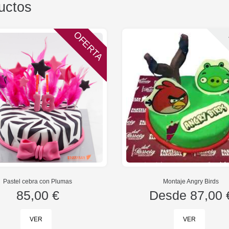
uctos
OFERTA
Pastel cebra con Plumas
Montaje Angry Birds
85,00 €
Desde
87,00 
VER
VER