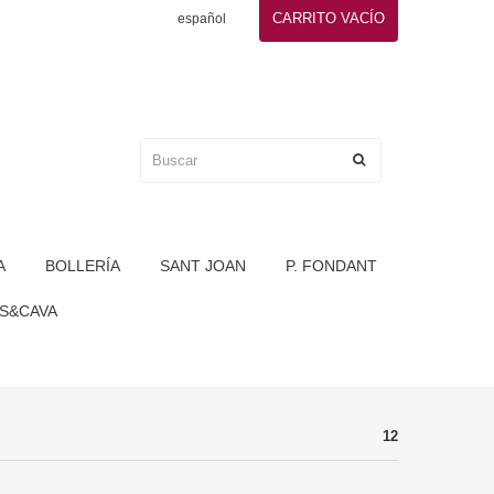
CARRITO
VACÍO
español
A
BOLLERÍA
SANT JOAN
P. FONDANT
S&CAVA
12