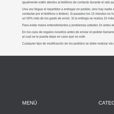
igualmente estén atentos al teléfono de contacto durante el rato q
Una vez llegue el repartidor a entregar en pedido, sino hay nadie 
contactar por el teléfono o timbre). Si pasados los 15 minutos no h
un 50% más de los gasto de envío. Si la entrega se realiza 1h más
Para evitar malos entendimientos y problemas ustedes 1h antes d
En los caso de regalos nosotros antes de enviar el pedido llamare
al cual se le pueda dejar en caso que no esté.
Cualquier tipo de modifcación de los pedidos se debe realizar vía 
MENÚ
CATE