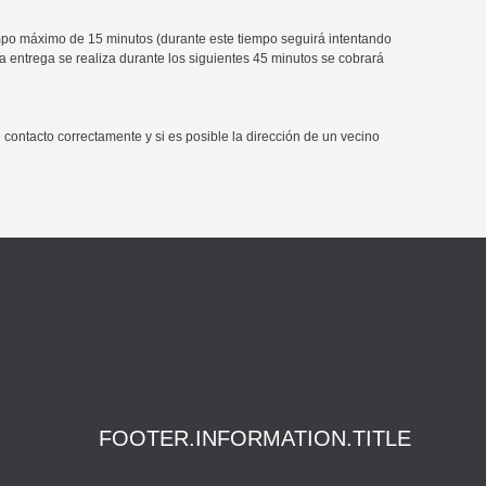
tiempo máximo de 15 minutos (durante este tiempo seguirá intentando
 la entrega se realiza durante los siguientes 45 minutos se cobrará
contacto correctamente y si es posible la dirección de un vecino
FOOTER.INFORMATION.TITLE