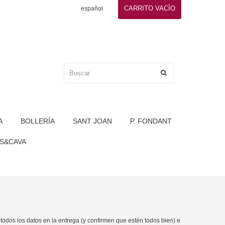
CARRITO
VACÍO
español
A
BOLLERÍA
SANT JOAN
P. FONDANT
S&CAVA
 todos los datos en la entrega (y confirmen que estén todos bien) e