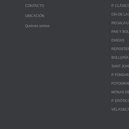
CONTACTO
P. CLÁSIC
DÍA DE L
UBICACIÓN
REGALA 
Quiénes somos
PAN Y BO
DIADAS
REPOSTE
BOLLERÍA
SANT JOA
P. FONDA
FOTOGRA
MONAS DE
P. ERÓTIC
VELAS&C