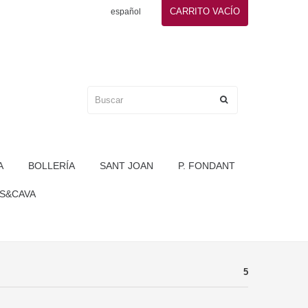
CARRITO
VACÍO
español
A
BOLLERÍA
SANT JOAN
P. FONDANT
S&CAVA
5