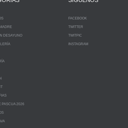
GORÍAS
SÍGUENOS
OS
FACEBOOK
A MADRE
TWITTER
UN DESAYUNO
TWITPIC
LLERÍA
INSTAGRAM
RÍA
N
NT
FIAS
 PASCUA 2026
OS
AVA