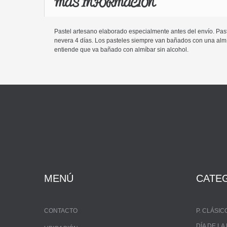
MÁS INFORMACIÓN
Pastel artesano elaborado especialmente antes del envío. Paste
nevera 4 días. Los pasteles siempre van bañados con una almíba
entiende que va bañado con almíbar sin alcohol.
MENÚ
CATE
CONTACTO
P. CLÁSIC
DÍA DE L