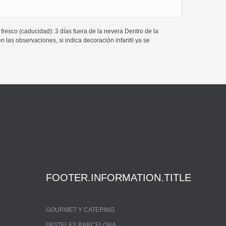
fresco (caducidad): 3 días fuera de la nevera Dentro de la
 las observaciones, si indica decoración infantil ya se
FOOTER.INFORMATION.TITLE
GOURMET Y CATERING
PASTELES BARCELONA