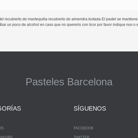
l recubierto de mantequilla recubierto de almendra tostada El pastel se mantiene 
r un poco de alcohol en caso que no quererlo con licor por favor indique nos o en
Pasteles Barcelona
GORÍAS
SÍGUENOS
OS
FACEBOOK
A MADRE
TWITTER