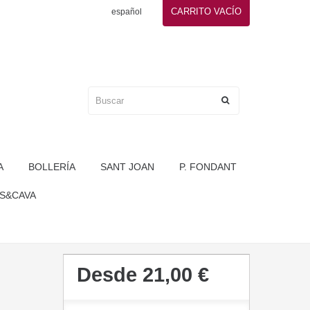
CARRITO
VACÍO
español
A
BOLLERÍA
SANT JOAN
P. FONDANT
S&CAVA
Desde
21,00 €