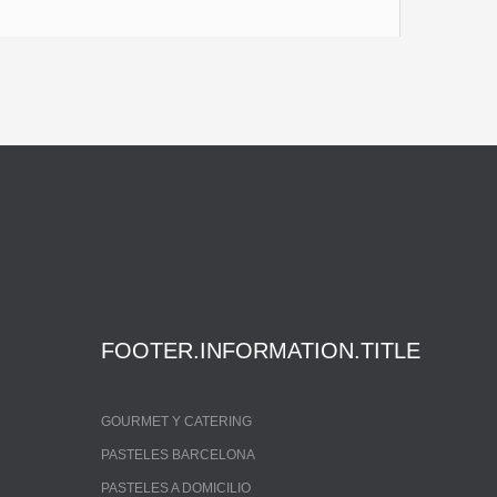
FOOTER.INFORMATION.TITLE
GOURMET Y CATERING
PASTELES BARCELONA
PASTELES A DOMICILIO