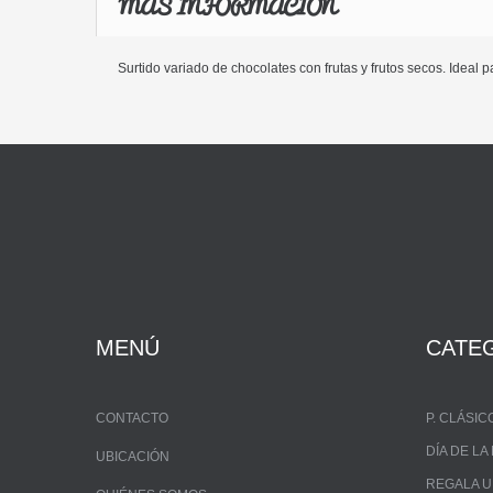
MÁS INFORMACIÓN
Surtido variado de chocolates con frutas y frutos secos. Ideal 
MENÚ
CATE
CONTACTO
P. CLÁSIC
DÍA DE L
UBICACIÓN
REGALA 