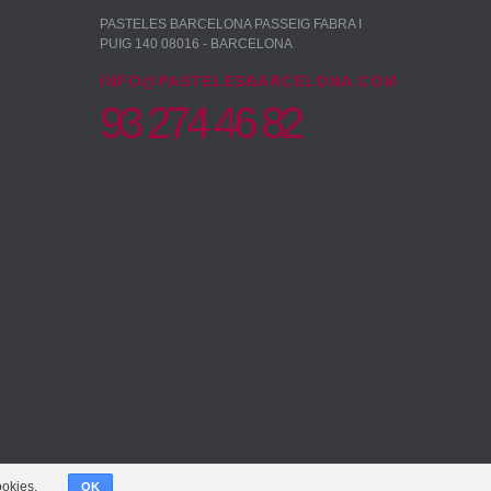
PASTELES BARCELONA PASSEIG FABRA I
PUIG 140 08016 - BARCELONA
INFO@PASTELESBARCELONA.COM
93 274 46 82
ookies.
OK