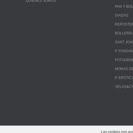
QUIÉNES SOMOS
PAN Y BO
DIADAS
REPOSTE
BOLLERÍA
SANT JOA
P. FONDA
FOTOGRA
MONAS DE
P. ERÓTIC
VELAS&C
Las cookies nos ayud