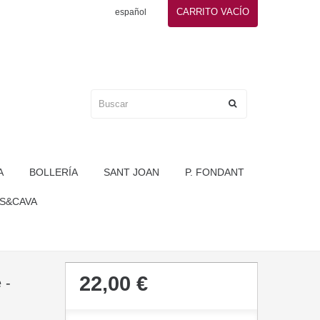
CARRITO
VACÍO
español
A
BOLLERÍA
SANT JOAN
P. FONDANT
S&CAVA
22,00 €
 -