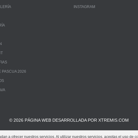
LLERÍA
INSTAGRAM
RÍA
N
NT
FIAS
 PASCUA 2026
OS
AVA
© 2026 PÁGINA WEB DESARROLLADA POR XTREMIS.COM
an a ofrecer nuestros servicios. Al utilizar nuestros servicios, aceptas el uso de c