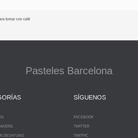
para tomar con café
Pasteles Barcelona
GORÍAS
SÍGUENOS
OS
FACEBOOK
A MADRE
TWITTER
UN DESAYUNO
TWITPIC