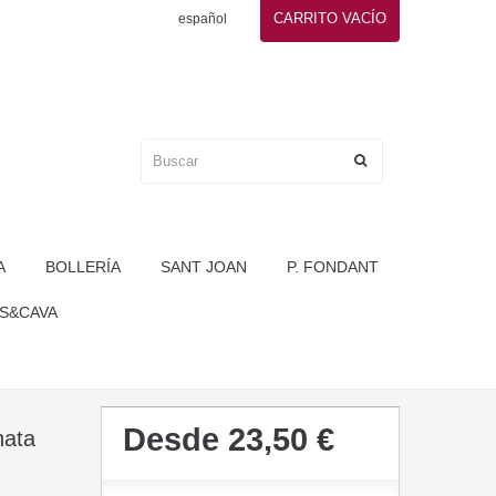
CARRITO
VACÍO
español
A
BOLLERÍA
SANT JOAN
P. FONDANT
S&CAVA
Desde
23,50 €
nata