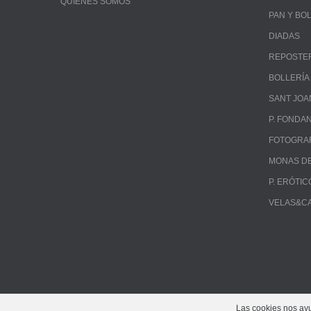
QUIÉNES SOMOS
PAN Y BO
DIADAS
REPOSTE
BOLLERÍA
SANT JOA
P. FONDA
FOTOGRA
MONAS DE
P. ERÓTIC
VELAS&C
Las cookies nos ayud