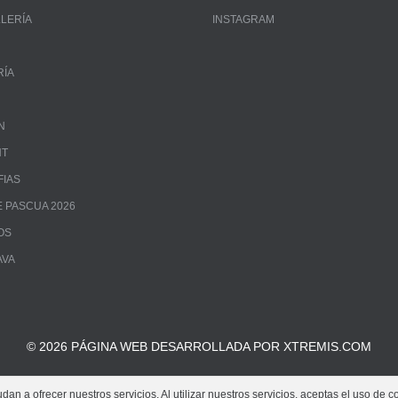
LLERÍA
INSTAGRAM
RÍA
N
NT
FIAS
 PASCUA 2026
OS
AVA
© 2026 PÁGINA WEB DESARROLLADA POR XTREMIS.COM
an a ofrecer nuestros servicios. Al utilizar nuestros servicios, aceptas el uso de c