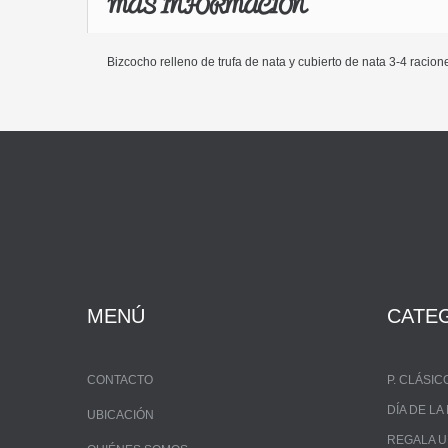
MÁS INFORMACIÓN
Bizcocho relleno de trufa de nata y cubierto de nata 3-4 raci
MENÚ
CATE
CONTACTO
P. CLÁSIC
DÍA DE L
UBICACIÓN
REGALA 