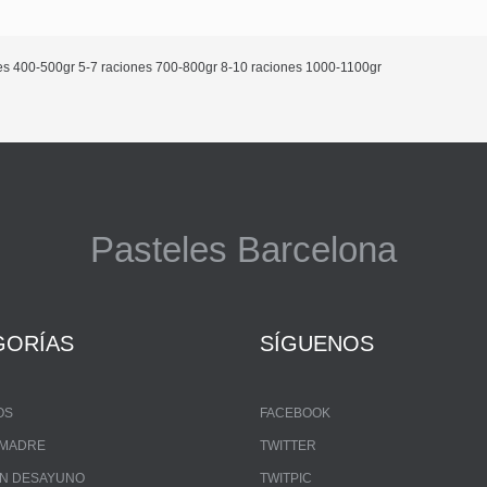
ones 400-500gr 5-7 raciones 700-800gr 8-10 raciones 1000-1100gr
Pasteles Barcelona
GORÍAS
SÍGUENOS
OS
FACEBOOK
A MADRE
TWITTER
UN DESAYUNO
TWITPIC