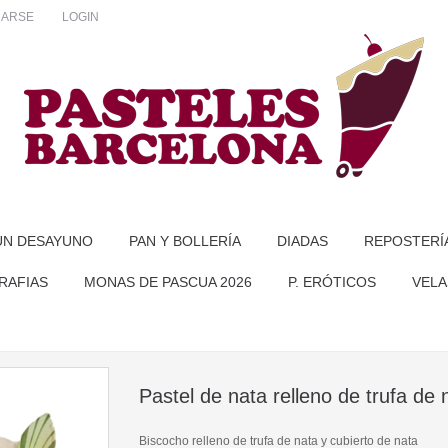
RARSE
LOGIN
UN DESAYUNO
PAN Y BOLLERÍA
DIADAS
REPOSTERÍ
RAFIAS
MONAS DE PASCUA 2026
P. ERÓTICOS
VELA
Pastel de nata relleno de trufa de 
Biscocho relleno de trufa de nata y cubierto de nata