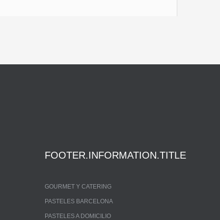
FOOTER.INFORMATION.TITLE
GOURMET Y CATERING
PASTELES BARCELONA
PASTELES A DOMICILIO