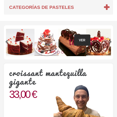
CATEGORÍAS DE PASTELES
tartas
VER
croissant mantequilla
gigante
33,00 €