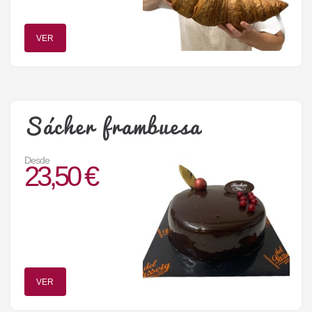
VER
Sácher frambuesa
Desde
23,50 €
VER